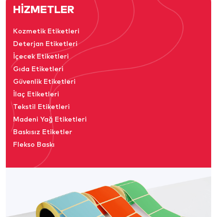
HİZMETLER
Kozmetik Etiketleri
Deterjan Etiketleri
İçecek Etiketleri
Gıda Etiketleri
Güvenlik Etiketleri
İlaç Etiketleri
Tekstil Etiketleri
Madeni Yağ Etiketleri
Baskısız Etiketler
Flekso Baskı