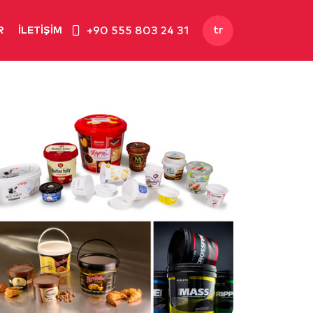
tr
+90 555 803 24 31
R
İLETİŞİM