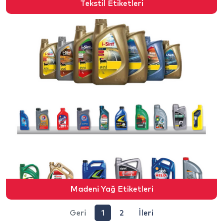
Tekstil Etiketleri
Madeni Yağ Etiketleri
Geri
1
2
İleri