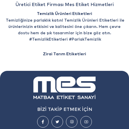
Üretici Etiket Firması Mes Etiket Hizmetleri
Temizlik Ürünleri Etiketleri
Temizliğinize parlaklık katın! Temizlik Ürünleri Etiketleri ile
ürünlerinizin etkisini ve kalitesini öne çıkarın. Hem çevre
dostu hem de şık tasarımlar için bize göz atın.
#TemizlikEtiketleri #ParlakTemizlik
Zirai Tarım Etiketleri
Toprakla buluşan kalite! Zirai Tarım Etiketleri ile tarım
ürünlerinizi en iyi şekilde tanıtın. Sağlıklı ürünlerinizi öne
çıkaran etiketler için bizimle iletişime geçin.
#ZiraiTarımEtiketleri #DoğalBüyüme
Boya Kimya Etiketleri
Renkler ve kimya bir arada! Boya Kimya Etiketleri ile
ürünlerinizin benzersizliğini ve kalitesini vurgulayın. Renk
BİZİ TAKİP ETMEK İÇİN
paleti ve tasarım seçenekleri için profilimize göz atın.
#BoyaKimyaEtiketleri #RenkliKalite