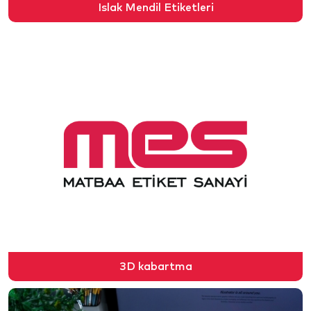
Islak Mendil Etiketleri
3D kabartma