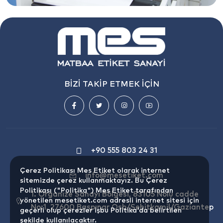
BİZİ TAKİP ETMEK İÇİN
+90 555 803 24 31
Çerez Politikası Mes Etiket olarak internet
info@mesetiket.com
sitemizde çerez kullanmaktayız. Bu Çerez
Politikası ("Politika") Mes Etiket tarafından
1. Organize Sanayi Bölgesi, 83105 Nolu cadde
yönetilen mesetiket.com adresli internet sitesi için
No:1, 27600 Başpınar Osb/Şehitkamil/Gaziantep
geçerli olup çerezler işbu Politika'da belirtilen
şekilde kullanılacaktır.