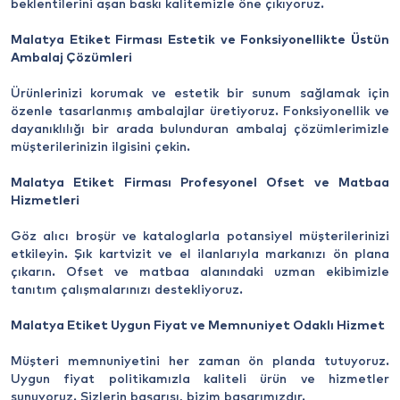
beklentilerini aşan baskı kalitemizle öne çıkıyoruz.
Malatya Etiket Firması Estetik ve Fonksiyonellikte Üstün
Ambalaj Çözümleri
Ürünlerinizi korumak ve estetik bir sunum sağlamak için
özenle tasarlanmış ambalajlar üretiyoruz. Fonksiyonellik ve
dayanıklılığı bir arada bulunduran ambalaj çözümlerimizle
müşterilerinizin ilgisini çekin.
Malatya Etiket Firması Profesyonel Ofset ve Matbaa
Hizmetleri
Göz alıcı broşür ve kataloglarla potansiyel müşterilerinizi
etkileyin. Şık kartvizit ve el ilanlarıyla markanızı ön plana
çıkarın. Ofset ve matbaa alanındaki uzman ekibimizle
tanıtım çalışmalarınızı destekliyoruz.
Malatya Etiket Uygun Fiyat ve Memnuniyet Odaklı Hizmet
Müşteri memnuniyetini her zaman ön planda tutuyoruz.
Uygun fiyat politikamızla kaliteli ürün ve hizmetler
sunuyoruz. Sizlerin başarısı, bizim başarımızdır.